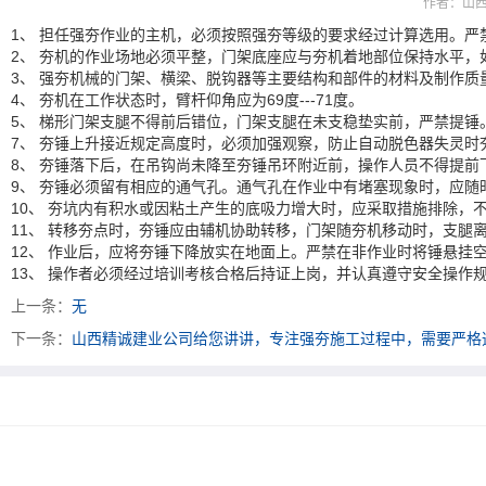
作者：
山
1、 担任强夯作业的主机，必须按照强夯等级的要求经过计算选用。
2、 夯机的作业场地必须平整，门架底座应与夯机着地部位保持水平，如
3、 强夯机械的门架、横梁、脱钩器等主要结构和部件的材料及制作
4、 夯机在工作状态时，臂杆仰角应为69度---71度。
5、 梯形门架支腿不得前后错位，门架支腿在未支稳垫实前，严禁提锤。
7、 夯锤上升接近规定高度时，必须加强观察，防止自动脱色器失灵时
8、 夯锤落下后，在吊钩尚未降至夯锤吊环附近前，操作人员不得提
9、 夯锤必须留有相应的通气孔。通气孔在作业中有堵塞现象时，应
10、 夯坑内有积水或因粘土产生的底吸力增大时，应采取措施排除，
11、 转移夯点时，夯锤应由辅机协助转移，门架随夯机移动时，支腿离地
12、 作业后，应将夯锤下降放实在地面上。严禁在非作业时将锤悬挂
13、 操作者必须经过培训考核合格后持证上岗，并认真遵守安全操作
上一条：
无
下一条：
山西精诚建业公司给您讲讲，专注强夯施工过程中，需要严格
太原富库