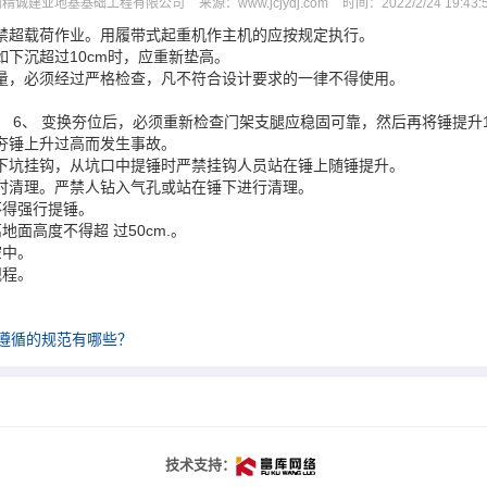
西精诚建业地基基础工程有限公司
来源：
www.jcjydj.com
时间：
2022/2/24 19:43:
严禁超载荷作业。用履带式起重机作主机的应按规定执行。
下沉超过10cm时，应重新垫高。
质量，必须经过严格检查，凡不符合设计要求的一律不得使用。
 6、 变换夯位后，必须重新检查门架支腿应稳固可靠，然后再将锤提升1
夯锤上升过高而发生事故。
前下坑挂钩，从坑口中提锤时严禁挂钩人员站在锤上随锤提升。
随时清理。严禁人钻入气孔或站在锤下进行清理。
不得强行提锤。
面高度不得超 过50cm.。
空中。
规程。
遵循的规范有哪些？
技术支持：